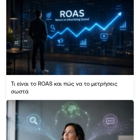
Address
Michalakopoulou 35,
Athens 115 28
Telephone
+302106717115
Email
partnership@white-space.gr
Τι είναι το ROAS και πώς να το μετρήσεις
σωστά