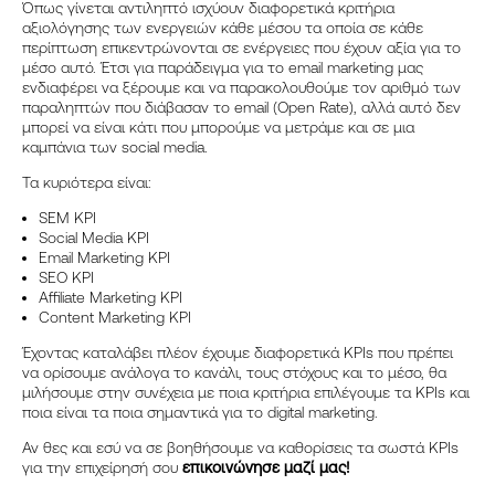
Όπως γίνεται αντιληπτό ισχύουν διαφορετικά κριτήρια
αξιολόγησης των ενεργειών κάθε μέσου τα οποία σε κάθε
περίπτωση επικεντρώνονται σε ενέργειες που έχουν αξία για το
μέσο αυτό. Έτσι για παράδειγμα για το email marketing μας
ενδιαφέρει να ξέρουμε και να παρακολουθούμε τον αριθμό των
παραληπτών που διάβασαν το email (Οpen Rate), αλλά αυτό δεν
μπορεί να είναι κάτι που μπορούμε να μετράμε και σε μια
καμπάνια των social media.
Τα κυριότερα είναι:
SEM KPI
Social Media KPI
Email Marketing KPI
SEO KPI
Affiliate Marketing KPI
Content Marketing KPI
Έχοντας καταλάβει πλέον έχουμε διαφορετικά KPIs που πρέπει
να ορίσουμε ανάλογα το κανάλι, τους στόχους και το μέσο, θα
μιλήσουμε στην συνέχεια με ποια κριτήρια επιλέγουμε τα ΚPIs και
ποια είναι τα ποια σημαντικά για το digital marketing.
Αν θες και εσύ να σε βοηθήσουμε να καθορίσεις τα σωστά KPIs
για την επιχείρησή σου
επικοινώνησε μαζί μας!