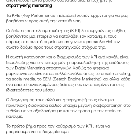
αποτελούσε πάντα βασικό συστατικό μιας επιτυχημένης
στρατηγικής marketing
.
Τα KPIs (Key Performance Indicators) λοιπόν έρχονται για να μας
βοηθήσουν προς αυτή την κατεύθυνση.
Οι δείκτες αποτελεσματικότητας (K.P.I) λειτουργούν ως πυξίδα,
βοηθώντας μια εταιρεία να καταλάβει εάν κατανέμει τους
πόρους στο σωστό σημείο και αν γενικότερα ακολουθεί τον
σωστό δρόμο προς τους στρατηγικούς στόχους της.
Η σωστή κατανόηση και ο διαχωρισμός των KPI ανά κανάλι είναι
θεμελιώδης για την επιτυχημένη παρακολούθηση της απόδοσης
των Digital Marketing στρατηγικών. Καθώς το ψηφιακό
μάρκετινγκ εκτείνεται σε πολλά κανάλια όπως το
email marketing,
τα social media, το SEM (Search Engine Marketing) και άλλα, κάθε
ένα απαιτεί συγκεκριμένους δείκτες που ανταποκρίνονται στις
ιδιαιτερότητες του μέσου.
Ο διαχωρισμός τους αλλά και η περιγραφή τους είναι μια
πολύπλοκή διαδικασία καθώς υπάρχει μεγάλη διαφοροποίηση στο
τι θέλουμε να αξιολογήσουμε και τον τρόπο με τον οποίο το
κάνουμε.
Το πρώτο βήμα προς τον καθορισμό των KPI , είναι να
μπορέσουμε να τα διαχωρίσουμε.