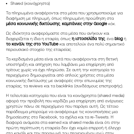
Shared (κοινόχρηστα)
Τα πληρωμένα αναφέρονται στα μέσα που χρησιμοποιούμε για
διαφήμιση με πληρωμή, όπως πληρωμένη προώθηση στα
μέσα κοινωνικής δικτύωσης
,
καμπάνιες στην Google
κόκ.
Ως ιδιόκτητα αναφερόμαστε στα μέσα που ανήκουν και
διαχειρίζεται η ίδια η εταιρία, όπως
η ιστοσελίδα της
, ένα
blog
ή
το κανάλι της στο YouTube
και αποτελούν ένα πολύ σημαντικό
περιουσιακό στοιχείο της εταιρείας.
Τα κερδισμένα μέσα είναι αυτά που αναφέρονται στη θετική
υποστήριξη και απήχηση που λαμβάνει μια επιχείρηση από
τρίτους χωρίς να έχει πληρώσει. Σε αυτή την κατηγορία το
περιεχόμενο δημιουργείται από απλούς χρήστες στα μέσα
κοινωνικής δικτύωσης με αναφορές στην επωνυμίας της
εταιρίας, τα reviews και τα backlinks (συνδέσμους επιστροφής).
H τελευταία κατηγορία που είναι τα κοινόχρηστα (shared media)
αφορά την προβολή που κερδίζει μια επιχείρηση από ενέργειες
χρηστών πάνω σε περιεχόμενο που παράγει αυτή. Ως τέτοιο
παράδειγμα μπορούμε να αναφέρουμε τις κοινοποιήσεις μια
δημοσίευσης στο Facebook, τα σχόλια και τα re-Tweets. Η
διαφορά ανάμεσα στα earned και shared media είναι ότι στην
πρώτη περίπτωση η εταιρεία δεν έχει καμία επιρροή ή έλεγχο
στο κανάλι και την παραγωγή του περιεχομένου ενώ στην