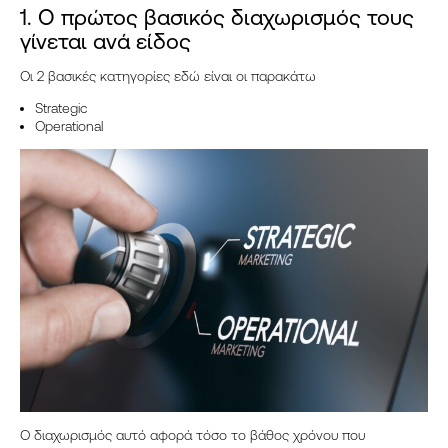
1. Ο πρώτος βασικός διαχωρισμός τους
γίνεται ανά είδος
Οι 2 βασικές κατηγορίες εδώ είναι οι παρακάτω
Strategic
Operational
ΑΡΧΙΚΉ
ΥΠΗΡΕΣΊΕΣ
MARKETING
BRANDING
ΠΩΛΉΣΕΙΣ
ΚΑΤΑΣΚΕΥΉ ΙΣΤΟΣΕΛΊΔΩΝ
PERFORMANCE MARKETING
ΕΤΑΙΡΙΚΈΣ ΠΑΡΟΥΣΙΆΣΕΙΣ
Ο διαχωρισμός αυτό αφορά τόσο το βάθος χρόνου που