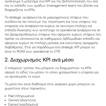
ΠΕΛΆΤΕΣ
αναλύουμε ή μελετάμε ένα KPI για την βελτιστοποίηση του όσο
και το επίπεδο των ομάδων (management team) που βλέπει και
διαχειρίζεται τα KPIs.
PORTFOLIO
Τα strategic αναφέρονται σε μακροχρόνιους στόχους που
BLOG
συνδέονται πιο στενά με την στρατηγική και τους στόχους της
εταιρείας και αναφέρονται κυρίως σε ανώτερα στελέχη και
επίπεδα διοίκησης ενώ αντίστοιχα τα operational αναφέρονται σε
ΕΠΙΚΟΙΝΩΝΊΑ
πιο βραχυπροθέσμους στόχους που αφορούν κυρίως στόχους που
πρέπει να υλοποιούνται σε καθημερινό /εβδομαδιαίο επίπεδο και
EN
αφορούν κυρίως σε στελέχη μεσαίας και κατώτερης ιεραρχικής
διαβάθμισης. Έτσι για παράδειγμα ένα strategic ΚPI μπορεί να
είναι το ROAS ενώ operational το CTR.
2. Διαχωρισμός KPI ανά μέσο
Ο επόμενος τρόπος που μπορούν να διαχωριστούν τα KPIs
αφορά το είδος του μέσου το οποίο χρησιμοποιεί η εταιρεία για
να προσεγγίσει το κοινό.
Τα μέσα που είναι διαθέσιμα στον ψηφιακό χώρο μπορούν να
χωριστούν όπως παρακάτω:
Paid (πληρωμένα)
Owned (ιδιόκτητα)
Earned (κερδισμένα)