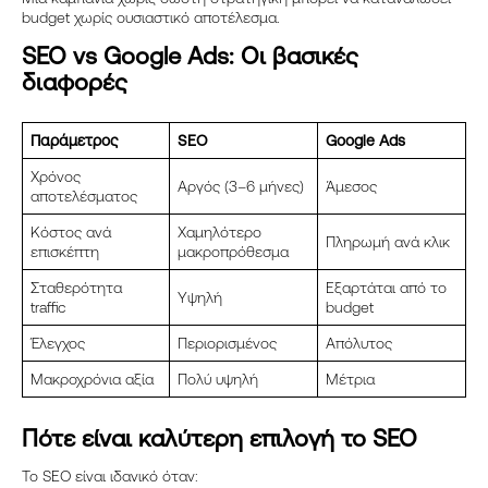
budget χωρίς ουσιαστικό αποτέλεσμα.
SEO vs Google Ads: Οι βασικές
διαφορές
Παράμετρος
SEO
Google Ads
Χρόνος
Αργός (3–6 μήνες)
Άμεσος
αποτελέσματος
Κόστος ανά
Χαμηλότερο
Πληρωμή ανά κλικ
επισκέπτη
μακροπρόθεσμα
Σταθερότητα
Εξαρτάται από το
Υψηλή
traffic
budget
Έλεγχος
Περιορισμένος
Απόλυτος
Μακροχρόνια αξία
Πολύ υψηλή
Μέτρια
Πότε είναι καλύτερη επιλογή το SEO
Το SEO είναι ιδανικό όταν: