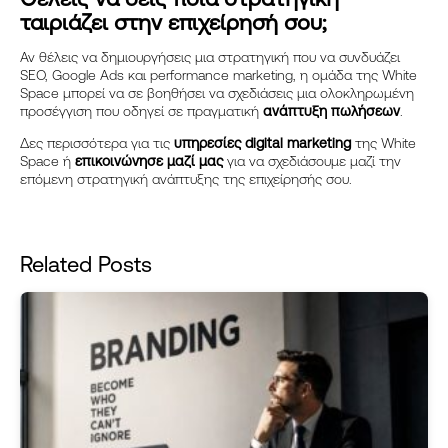
ταιριάζει στην επιχείρησή σου;
Αν θέλεις να δημιουργήσεις μια στρατηγική που να συνδυάζει
SEO, Google Ads και performance marketing, η ομάδα της White
Space μπορεί να σε βοηθήσει να σχεδιάσεις μια ολοκληρωμένη
προσέγγιση που οδηγεί σε πραγματική
ανάπτυξη πωλήσεων
.
Address
Michalakopoulou 35,
Δες περισσότερα για τις
υπηρεσίες digital marketing
της White
Athens 115 28
Space ή
επικοινώνησε μαζί μας
για να σχεδιάσουμε μαζί την
επόμενη στρατηγική ανάπτυξης της επιχείρησής σου.
Telephone
+302106717115
Related Posts
Email
partnership@white-space.gr