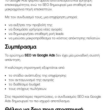
Το Google Ads φέρνει άμεσα αποτελέσματα και γρήγορη
επισκεψιμότητα, ενώ το SEO δημιουργεί μια σταθερή και
μακροχρόνια πηγή επισκεπτών.
Με τον συνδυασμό τους, μια επιχείρηση μπορεί:
να αυξήσει την προβολή της
να δοκιμάσει γρήγορα νέες αγορές
να δημιουργήσει σταθερή ροή leads
να μειώσει μακροπρόθεσμα το κόστος απόκτησης πελατών.
Συμπέρασμα
Το ερώτημα
SEO vs Google Ads
δεν έχει μία μοναδική σωστή
απάντηση.
Η καλύτερη στρατηγική εξαρτάται από:
το στάδιο ανάπτυξης της επιχείρησης
τον ανταγωνισμό της αγοράς
το διαθέσιμο budget
τους στόχους πωλήσεων.
Στις περισσότερες περιπτώσεις, ο συνδυασμός SEO και Google
Ads δημιουργεί το πιο ισχυρό αποτέλεσμα.
Θέλεις να δεις ποια στρατηγική