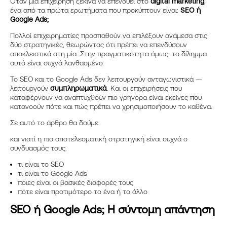
Όταν μια επιχείρηση ξεκινά να επενδύει στο
digital marketing
,
ένα από τα πρώτα ερωτήματα που προκύπτουν είναι:
SEO ή
Google Ads;
Πολλοί επιχειρηματίες προσπαθούν να επιλέξουν ανάμεσα στις
δύο στρατηγικές, θεωρώντας ότι πρέπει να επενδύσουν
αποκλειστικά στη μία. Στην πραγματικότητα όμως, το δίλημμα
αυτό είναι συχνά λανθασμένο.
Το SEO και το Google Ads δεν λειτουργούν ανταγωνιστικά —
λειτουργούν
συμπληρωματικά
. Και οι επιχειρήσεις που
καταφέρνουν να αναπτυχθούν πιο γρήγορα είναι εκείνες που
κατανοούν πότε και πώς πρέπει να χρησιμοποιήσουν το καθένα.
Σε αυτό το άρθρο θα δούμε:
και γιατί η πιο αποτελεσματική στρατηγική είναι συχνά ο
συνδυασμός τους.
τι είναι το SEO
τι είναι το Google Ads
ποιες είναι οι βασικές διαφορές τους
πότε είναι προτιμότερο το ένα ή το άλλο
SEO ή Google Ads; Η σύντομη απάντηση